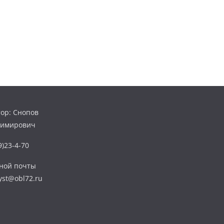
ор: Снопов
димирович
)23-4-70
нной почты
yst@obl72.ru