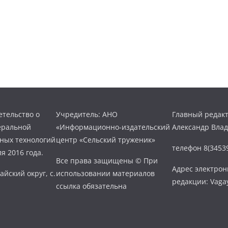
тельство о
Учредитель: АНО
Главный редакт
еральной
«Информационно-издательский
Александр Вла
нных технологий
центр «Сельский труженик»
телефон 8(34539
я 2016 года.
Все права защищены © При
Адрес электро
айский округ, с.
использовании материалов
редакции: Vaga
ссылка обязательна