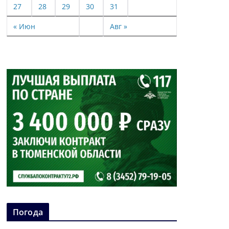
27
28
29
30
31
« Июн
Авг »
Погода