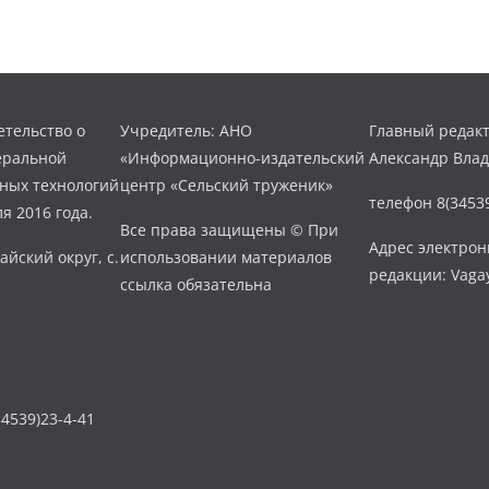
тельство о
Учредитель: АНО
Главный редакт
еральной
«Информационно-издательский
Александр Вла
нных технологий
центр «Сельский труженик»
телефон 8(34539
я 2016 года.
Все права защищены © При
Адрес электро
айский округ, с.
использовании материалов
редакции: Vaga
ссылка обязательна
4539)23-4-41