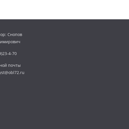
ор: Снопов
димирович
)23-4-70
нной почты
yst@obl72.ru