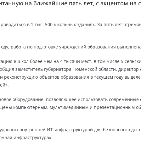
итанную на ближайшие пять лет, с акцентом на 
проводиться в 1 тыс. 500 школьных зданиях. За пять лет отремо
 году, работа по подготовке учреждений образования выполнен
тацию 8 школ более чем на 4 тысячи мест, в том числе 5 сельски
сообщил заместитель губернатора Тюменской области, директор
 и реконструкцию объектов образования в текущем году выделен
ей».
новое оборудование, позволяющее использовать современные о
нащены компьютерным, мультимедийным и презентационным обо
удованы внутренней ИТ-инфраструктурой для безопасного досту
онная инфраструктура».