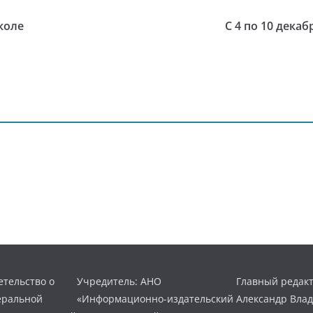
коле
С 4 по 10 дека
тельство о
Учредитель: АНО
Главный редакт
еральной
«Информационно-издательский
Александр Вла