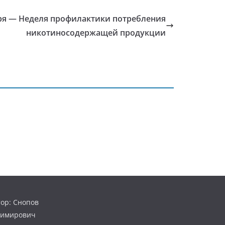
бря — Неделя профилактики потребления
никотиносодержащей продукции
ор: Снопов
димирович