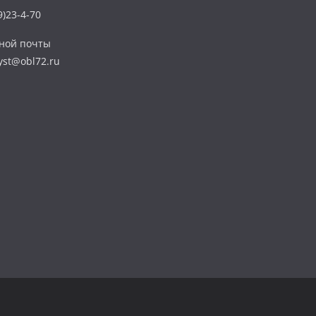
)23-4-70
нной почты
yst@obl72.ru