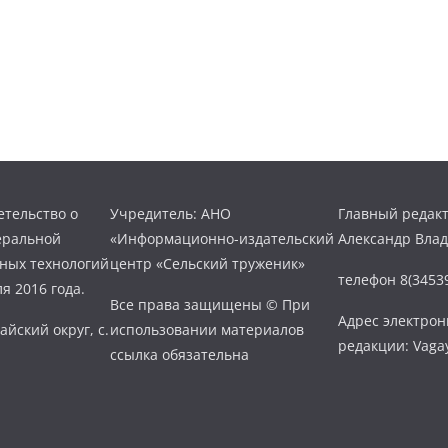
тельство о
Учредитель: АНО
Главный редакт
еральной
«Информационно-издательский
Александр Вла
нных технологий
центр «Сельский труженик»
телефон 8(34539
я 2016 года.
Все права защищены © При
Адрес электро
айский округ, с.
использовании материалов
редакции: Vaga
ссылка обязательна