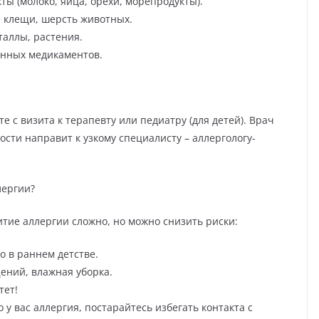
ы (молоко, яйца, орехи, морепродукты).
е клещи, шерсть животных.
таллы, растения.
енных медикаментов.
е с визита к терапевту или педиатру (для детей). Врач
сти направит к узкому специалисту – аллергологу-
лергии?
тие аллергии сложно, но можно снизить риски:
 в раннем детстве.
ений, влажная уборка.
тет!
о у вас аллергия, постарайтесь избегать контакта с