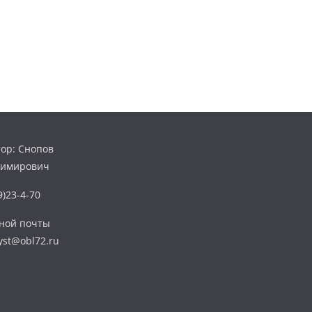
ор: Снопов
димирович
)23-4-70
нной почты
yst@obl72.ru