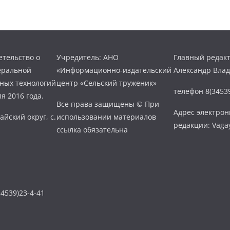
тельство о
Учредитель: АНО
Главный редакт
еральной
«Информационно-издательский
Александр Вла
нных технологий
центр «Сельский труженик»
телефон 8(34539
я 2016 года.
Все права защищены © При
Адрес электро
айский округ, с.
использовании материалов
редакции: Vaga
ссылка обязательна
4539)23-4-41