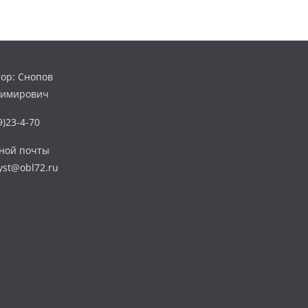
ор: Снопов
димирович
)23-4-70
нной почты
yst@obl72.ru