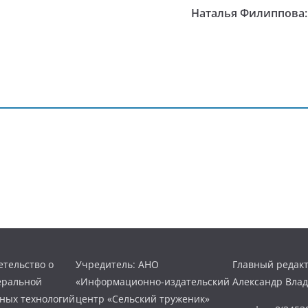
Наталья Филиппова: 
тельство о
Учредитель: АНО
Главный редакт
еральной
«Информационно-издательский
Александр Вла
нных технологий
центр «Сельский труженик»