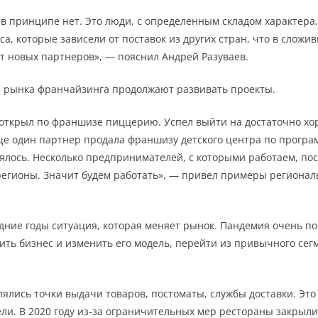
в принципе нет. Это люди, с определенным складом характера,
са, которые зависели от поставок из других стран, что в слож
ят новых партнеров», — пояснил Андрей Разуваев.
и рынка франчайзинга продолжают развивать проекты.
а открыл по франшизе пиццерию. Успел выйти на достаточно хо
ще один партнер продала франшизу детского центра по прогр
нялось. Несколько предпринимателей, с которыми работаем, пос
регионы. Значит будем работать», — привел примеры регионал
ледние годы ситуация, которая меняет рынок. Пандемия очень п
ть бизнес и изменить его модель, перейти из привычного сегм
влялись точки выдачи товаров, постоматы, службы доставки. Эт
ли. В 2020 году из-за ограничительных мер рестораны закрыли