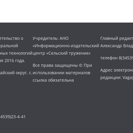
тельство о
Учредитель: АНО
Главный редакт
еральной
«Информационно-издательский
Александр Вла
нных технологий
центр «Сельский труженик»
телефон 8(34539
я 2016 года.
Все права защищены © При
Адрес электро
айский округ, с.
использовании материалов
редакции: Vaga
ссылка обязательна
4539)23-4-41