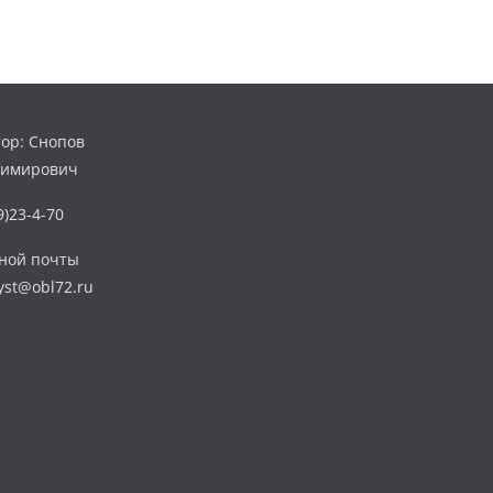
ор: Снопов
димирович
)23-4-70
нной почты
yst@obl72.ru