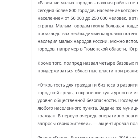
«Развитие малых городов – важная работа не т
сегодня более 800 городов, население которы
населением от 50 000 до 250 000 человек, в 
страны. Малым городам нужна большая подде
производствах необходимый кадровый потенц
наследия малых народов России. Можно вспо
городов, например в Тюменской области, Югр
Кроме того, полпред назвал четыре базовых 
придерживаться областные власти при реали
«Открытость для граждан и бизнеса в развит
городской среды, сохранение культурного и и
уровня общественной безопасности. Последн
любого населенного пункта. Задача же муниц
граждан. В первую очередь оперативно реагир
запросы своих жителей», — акцентировал пол
Форум «Города России» проводится с 2016 год