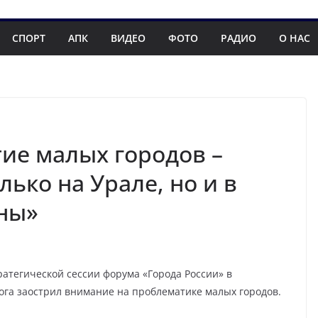
СПОРТ
АПК
ВИДЕО
ФОТО
РАДИО
О НАС
тие малых городов –
лько на Урале, но и в
ны»
ратегической сессии форума «Города России» в
ога заострил внимание на проблематике малых городов.