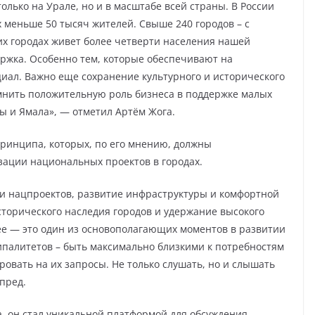
олько на Урале, но и в масштабе всей страны. В России
х меньше 50 тысяч жителей. Свыше 240 городов – с
этих городах живет более четверти населения нашей
ржка. Особенно тем, которые обеспечивают на
иал. Важно еще сохранение культурного и исторического
мнить положительную роль бизнеса в поддержке малых
ы и Ямала», — отметил Артём Жога.
принципа, которых, по его мнению, должны
зации национальных проектов в городах.
ии нацпроектов, развитие инфраструктуры и комфортной
сторического наследия городов и удержание высокого
ее — это один из основополагающих моментов в развитии
ипалитетов – быть максимально близкими к потребностям
овать на их запросы. Не только слушать, но и слышать
пред.
а, он стал уникальной платформой для обсуждения