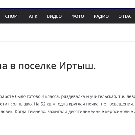
СПОРТ
АПК
ВИДЕО
ФОТО
РАДИО
О НАС
ла в поселке Иртыш.
работе было готово 4 класса, раздевалка и учительская, т.е. 
ит солнышко. На 52 кв.м. одна круглая печка, нет освещения. С
16 человек. Когда темнело, зажигали десятилинейные керосиновы