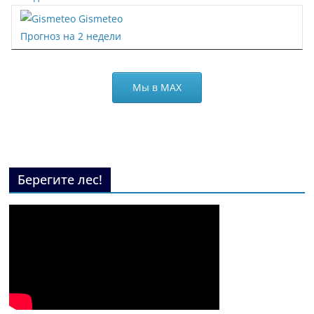
Gismeteo
Прогноз на 2 недели
Мы в МАХ
Берегите лес!