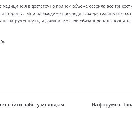
 в медицине я в достаточно полном объеме освоила все тонкост
гой стороны. Мне необходимо проследить за деятельностью сот
 на загруженность, я должна все свои обязанности выполнять 
№9»
жет найти работу молодым
На форуме в Тю