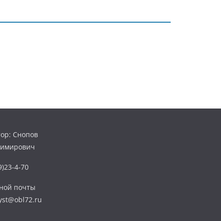
ор: Снопов
димирович
)23-4-70
нной почты
yst@obl72.ru