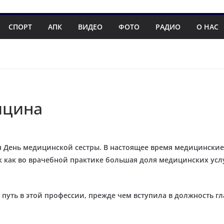
СПОРТ
АПК
ВИДЕО
ФОТО
РАДИО
О НАС
ицина
ся День медицинской сестры. В настоящее время медицински
к как во врачебной практике большая доля медицинских усл
путь в этой профессии, прежде чем вступила в должность г