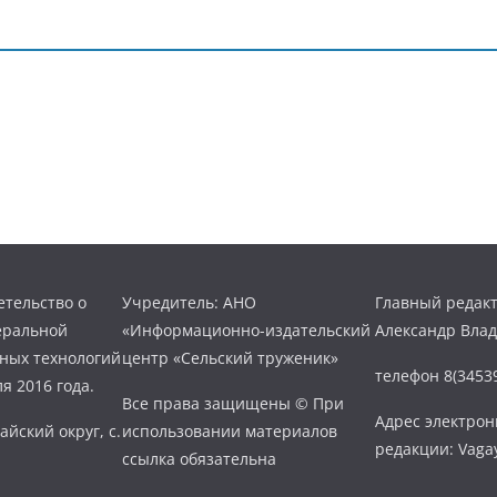
тельство о
Учредитель: АНО
Главный редакт
еральной
«Информационно-издательский
Александр Вла
нных технологий
центр «Сельский труженик»
телефон 8(34539
я 2016 года.
Все права защищены © При
Адрес электро
айский округ, с.
использовании материалов
редакции: Vaga
ссылка обязательна