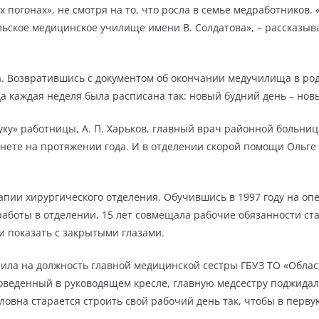
их погонах», не смотря на то, что росла в семье медработников
льское медицинское училище имени В. Солдатова», – рассказыв
а. Возвратившись с документом об окончании медучилища в род
 каждая неделя была расписана так: новый будний день – нов
ку» работницы, А. П. Харьков, главный врач районной больниц
нете на протяжении года. И в отделении скорой помощи Ольге
апии хирургического отделения. Обучившись в 1997 году на оп
работы в отделении, 15 лет совмещала рабочие обязанности ста
 и показать с закрытыми глазами.
пила на должность главной медицинской сестры ГБУЗ ТО «Облас
оведенный в руководящем кресле, главную медсестру поджидало
ловна старается строить свой рабочий день так, чтобы в пер