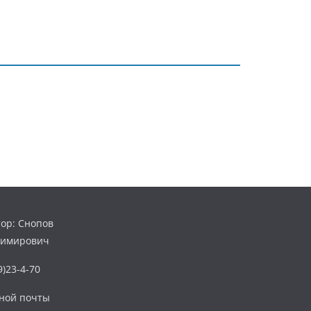
ор: Снопов
димирович
)23-4-70
нной почты