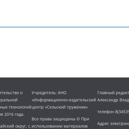
тельство о
Учредитель: АНО
Главный редакт
еральной
«Информационно-издательский
Александр Вла
нных технологий
центр «Сельский труженик»
телефон 8(34539
я 2016 года.
Все права защищены © При
Адрес электро
айский округ, с.
использовании материалов