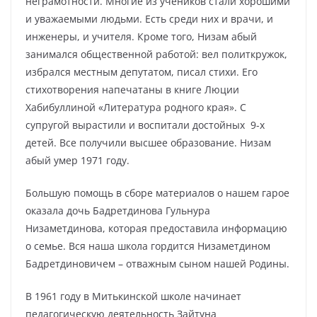
неграмотности. Многие из учеников стали хорошими
и уважаемыми людьми. Есть среди них и врачи, и
инженеры, и учителя. Кроме того, Низам абый
занимался общественной работой: вел политкружок,
избрался местным депутатом, писал стихи. Его
стихотворения напечатаны в книге Люции
Хабибуллиной «Литература родного края». С
супругой вырастили и воспитали достойных 9-х
детей. Все получили высшее образование. Низам
абый умер 1971 году.
Большую помощь в сборе материалов о нашем гарое
оказала дочь Бадретдинова Гульнура
Низаметдинова, которая предоставила информацию
о семье. Вся наша школа гордится Низаметдином
Бадретдиновичем – отважным сыном нашей Родины.
В 1961 году в Митькинской школе начинает
педагогическую деятельность Зайтуна