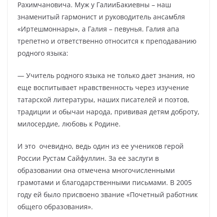
Рахимчановича. Муж у ГалииБакиевны – наш
знаменитый гармонист и руководитель ансамбля
«Иртешмоннары», а Галия – певунья. Галия апа
трепетно и ответственно относится к преподаванию
родного языка:
— Учитель родного языка не только дает знания, но
еще воспитывает нравственность через изучение
татарской литературы, наших писателей и поэтов,
традиции и обычаи народа, прививая детям доброту,
милосердие, любовь к Родине.
И это очевидно, ведь один из ее учеников герой
России Рустам Сайфуллин. За ее заслуги в
образовании она отмечена многочисленными
грамотами и благодарственными письмами. В 2005
году ей было присвоено звание «Почетный работник
общего образования».