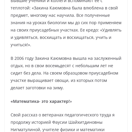
Бывшие ученики и коллеги вспоминают ее с
теплотой: «Закина Каюмовна была влюблена в свой
предмет, многому нас научила. Все полученные
знания на уроках биологии мы до сих пор применяем
на своих приусадебных участках. Ее кредо: «Удивлять
и удивляться, восхищать и восхищаться, учить и
учиться!».
В 2006 году Закина Каюмовна вышла на заслуженный
отдых, но в свои восемьдесят с небольшим лет не
сидит без дела. На своем образцовом приусадебном
участке выращивает овощи, из которых потом
делает заготовки на зиму.
«Математика- это характер!
»
Свой рассказ о ветеранах педагогического труда я
продолжу историей Фаусии Шайхитдиновны
Нигматулиной, учителе физики и математики