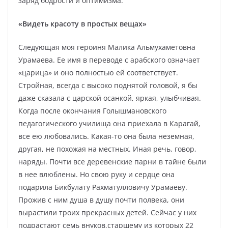
заряд бодрости и оптимизма.
«Видеть красоту в простых вещах»
Следующая моя героиня Малика Альмухаметовна
Урамаева. Ее имя в переводе с арабского означает
«царица» и оно полностью ей соответствует.
Стройная, всегда с высоко поднятой головой, я бы
даже сказала с царской осанкой, яркая, улыбчивая.
Когда после окончания Голышмановского
педагогического училища она приехала в Карагай,
все ею любовались. Какая-то она была неземная,
другая, не похожая на местных. Иная речь, говор,
наряды. Почти все деревенские парни в тайне были
в нее влюблены. Но свою руку и сердце она
подарила Бикбулату Рахматулловичу Урамаеву.
Прожив с ним душа в душу почти полвека, они
вырастили троих прекрасных детей. Сейчас у них
подрастают семь внуков,старшему из которых 22