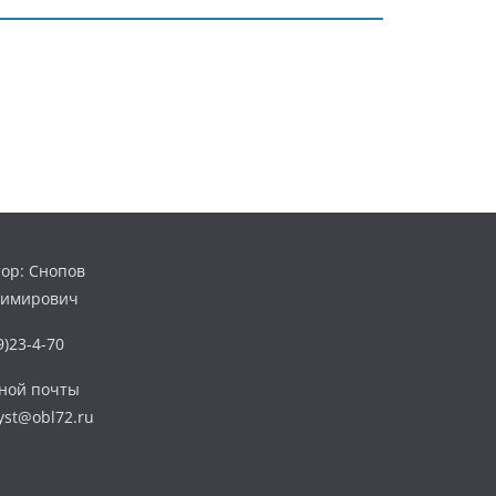
ор: Снопов
димирович
)23-4-70
нной почты
yst@obl72.ru