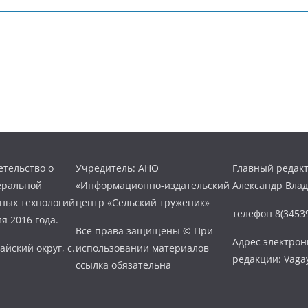
тельство о
Учредитель: АНО
Главный редакт
еральной
«Информационно-издательский
Александр Вла
нных технологий
центр «Сельский труженик»
телефон 8(34539
я 2016 года.
Все права защищены © При
Адрес электро
айский округ, с.
использовании материалов
редакции: Vaga
ссылка обязательна