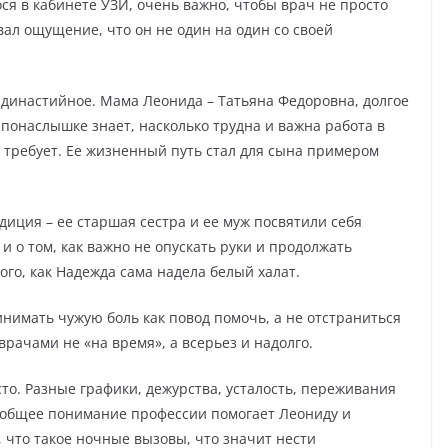
ося в кабинете УЗИ, очень важно, чтобы врач не просто
вал ощущение, что он не один на один со своей
 династийное. Мама Леонида – Татьяна Федоровна, долгое
понаслышке знает, насколько трудна и важна работа в
 требует. Ее жизненный путь стал для сына примером
иция – ее старшая сестра и ее муж посвятили себя
и о том, как важно не опускать руки и продолжать
того, как Надежда сама надела белый халат.
нимать чужую боль как повод помочь, а не отстраниться
 врачами не «на время», а всерьез и надолго.
сто. Разные графики, дежурства, усталость, переживания
о общее понимание профессии помогает Леониду и
 что такое ночные вызовы, что значит нести