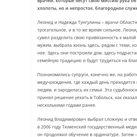
врачей, которые несут свою миссию рука об
хлопоты, но и непростое, благородное служ
Леонид и Надежда Тунгулины – врачи Областно
трогательное, и в то же время сильное. Леони
сумел разделить свою привязанность к мало
мужем, выбрала жизнь здесь, рядом с теми, к
нее. Здесь они построили дом, здесь подраста
семейную традицию и будут трудиться на благ
Познакомились супруги, конечно же, на работ
медучреждения, где каждый день приходится
людям, и зародилась их семья. Эта судьбонос
принял решение уехать в Тобольск, как оказал
несколькими годами ранее.
Леонид Владимирович выбрал сложную и отве
в 2006 году Тюменский государственный меди
он продолжил обучение в ординатуре. Затем –