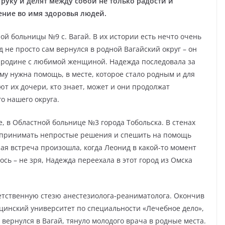
 руку и делят между собой не только радости и
ение во имя здоровья людей.
й больницы №9 с. Вагай. В их истории есть нечто очень
д не просто сам вернулся в родной Вагайский округ – он
й родине с любимой женщиной. Надежда последовала за
ому нужна помощь, в месте, которое стало родным и для
ют их дочери, кто знает, может и они продолжат
о нашего округа.
е, в Областной больнице №3 города Тобольска. В стенах
 принимать непростые решения и спешить на помощь
ная встреча произошла, когда Леонид в какой-то момент
ось – не зря, Надежда переехала в этот город из Омска
тственную стезю анестезиолога‑реаниматолога. Окончив
цинский университет по специальности «Лечебное дело»,
 вернулся в Вагай, тянуло молодого врача в родные места.