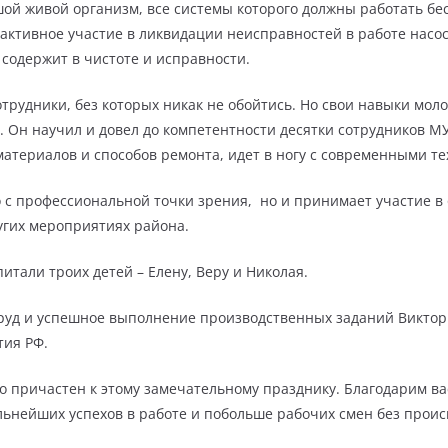
шой живой организм, все системы которого должны работать бе
активное участие в ликвидации неисправностей в работе насос
содержит в чистоте и исправности.
трудники, без которых никак не обойтись. Но свои навыки мол
. Он научил и довел до компетентности десятки сотрудников М
материалов и способов ремонта, идет в ногу с современными т
 с профессиональной точки зрения, но и принимает участие в 
угих мероприятиях района.
тали троих детей – Елену, Веру и Николая.
 труд и успешное выполнение производственных заданий Викто
тия РФ.
о причастен к этому замечательному празднику. Благодарим вас
ьнейших успехов в работе и побольше рабочих смен без проис