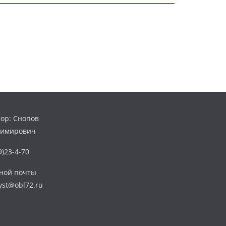
ор: Снопов
димирович
)23-4-70
нной почты
yst@obl72.ru