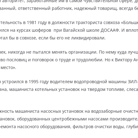
 авторитет, заработанные им в самой чувствительной сфере, до
ванный, ответственный работник, надежный товарищ, всегда 
ельность в 1981 году в должности тракториста совхоза «Больше
ился на курсах шоферов при Вагайской школе ДОСААФ. И вплоть
тал бы в совхозе, если бы его не ликвидировали.
ек, никогда не пытался менять организации. По нему куда лучше
во пословиц и поговорок о труде и трудолюбии. Но к Виктору А
 место».
 устроился в 1995 году водителем водопроводной машины ЗИЛ-
ана, машиниста котельных установок на твердом топливе, слеса
лжность машиниста насосных установок на водозаборные очист
ановок, оборудованных центробежными насосами производитель
емонта насосного оборудования, фильтров очистки воды, глуби