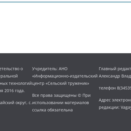
тельство о
Учредитель: АНО
Главный редакт
еральной
«Информационно-издательский
Александр Вла
нных технологий
центр «Сельский труженик»
телефон 8(34539
я 2016 года.
Все права защищены © При
Адрес электро
айский округ, с.
использовании материалов
редакции: Vaga
ссылка обязательна