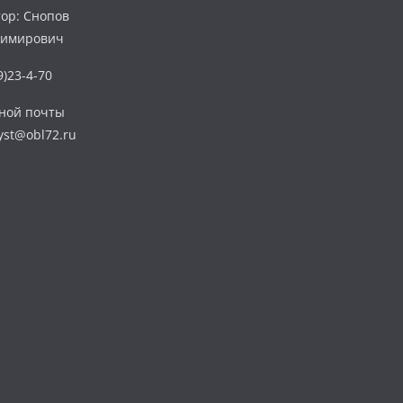
ор: Снопов
димирович
)23-4-70
нной почты
yst@obl72.ru