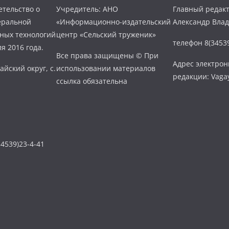
тельство о
Учредитель: АНО
Главный редакт
еральной
«Информационно-издательский
Александр Вла
нных технологий
центр «Сельский труженик»
телефон 8(34539
я 2016 года.
Все права защищены © При
Адрес электро
айский округ, с.
использовании материалов
редакции: Vaga
ссылка обязательна
4539)23-4-41