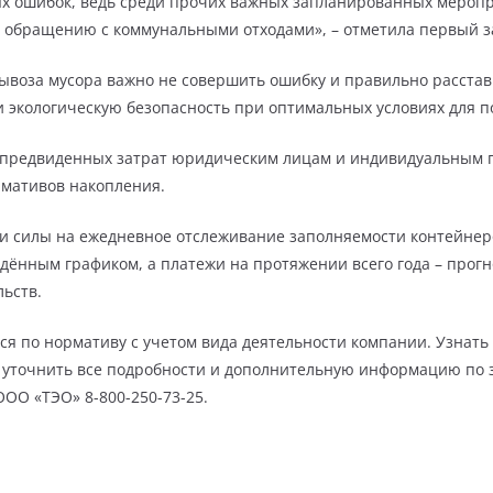
ых ошибок, ведь среди прочих важных запланированных мероп
к обращению с коммунальными отходами», – отметила первый з
ывоза мусора важно не совершить ошибку и правильно расстав
и экологическую безопасность при оптимальных условиях для п
непредвиденных затрат юридическим лицам и индивидуальным 
рмативов накопления.
я и силы на ежедневное отслеживание заполняемости контейнер
ждённым графиком, а платежи на протяжении всего года – прог
ьств.
ся по нормативу с учетом вида деятельности компании. Узна
 а уточнить все подробности и дополнительную информацию п
ООО «ТЭО» 8-800-250-73-25.