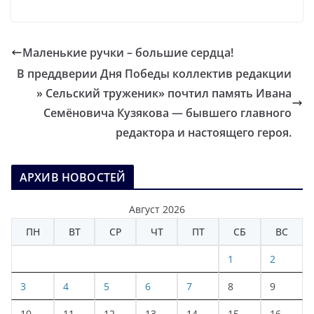
Маленькие ручки – большие сердца!
В преддверии Дня Победы коллектив редакции
» Сельский труженик» почтил память Ивана
Семёновича Кузякова — бывшего главного
редактора и настоящего героя.
АРХИВ НОВОСТЕЙ
Август 2026
ПН
ВТ
СР
ЧТ
ПТ
СБ
ВС
1
2
3
4
5
6
7
8
9
10
11
12
13
14
15
16