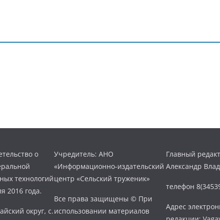
тельство о
Учредитель: АНО
Главный редакт
еральной
«Информационно-издательский
Александр Вла
нных технологий
центр «Сельский труженик»
телефон 8(34539
я 2016 года.
Все права защищены © При
Адрес электро
айский округ, с.
использовании материалов
редакции: Vaga