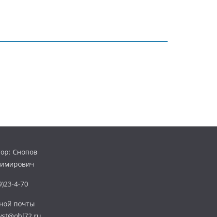
ор: Снопов
димирович
)23-4-70
нной почты
yst@obl72.ru