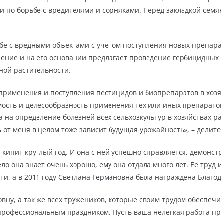
по борьбе с вредителями и сорняками. Перед закладкой семя
.
ьбе с вредными объектами с учетом поступления новых препар
ение и на его основании предлагает проведение гербицидных
ной растительности.
рименения и поступления пестицидов и биопрепаратов в хозяй
мость и целесообразность применения тех или иных препарато
а определение болезней всех сельхозкультур в хозяйствах ра
 от меня в целом тоже зависит будущая урожайность», – делит
 кипит круглый год. И она с ней успешно справляется, демонст
ло она знает очень хорошо, ему она отдала много лет. Ее труд
и, а в 2011 году Светлана Германовна была награждена Благод
овну, а так же всех тружеников, которые своим трудом обеспе
 профессиональным праздником. Пусть ваша нелегкая работа пр