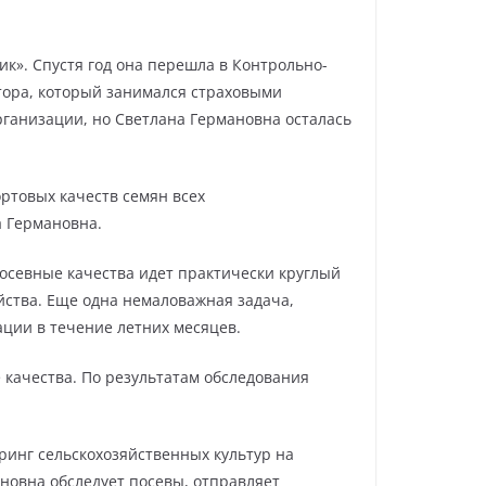
к». Спустя год она перешла в Контрольно-
тора, который занимался страховыми
рганизации, но Светлана Германовна осталась
ортовых качеств семян всех
а Германовна.
посевные качества идет практически круглый
ойства. Еще одна немаловажная задача,
ации в течение летних месяцев.
е качества. По результатам обследования
оринг сельскохозяйственных культур на
новна обследует посевы, отправляет