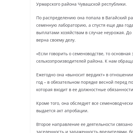
Урмарского района Чувашской республики.
По распределению она попала в Вагайский рай
семенную лабораторию, а спустя еще два год
выплатами хозяйствам в случае неурожая. До
верна своему делу.
«Если говорить о семеноводстве, то основная
сельхозпроизводителей района. К нам обращ
Ежегодно она «выносит вердикт» в отношении
год – в обязательном порядке весной перед п
которая входит в ее должностные обязанност
Кроме того, она обследует все семеноводческ
выдается акт апробации.
Второе направление ее деятельности связано 
заселенность и зараженность вредителями, б