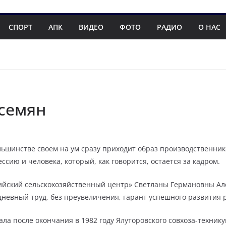
СПОРТ
АПК
ВИДЕО
ФОТО
РАДИО
О НАС
 семян
большинстве своем на ум сразу приходит образ производственник
ссию и человека, который, как говорится, остается за кадром.
йский сельскохозяйственный центр» Светланы Германовны Але
дневный труд, без преувеличения, гарант успешного развития 
ла после окончания в 1982 году Ялуторовского совхоза-техникум