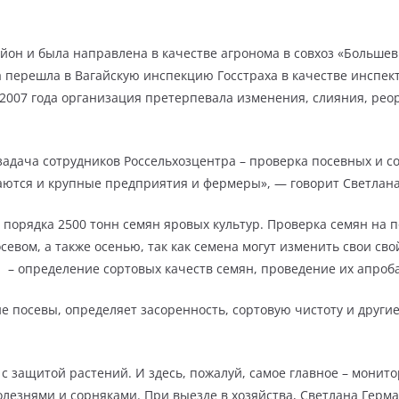
он и была направлена в качестве агронома в совхоз «Большеви
а перешла в Вагайскую инспекцию Госстраха в качестве инспек
 2007 года организация претерпевала изменения, слияния, рео
 задача сотрудников Россельхозцентра – проверка посевных и с
аются и крупные предприятия и фермеры», — говорит Светлан
 порядка 2500 тонн семян яровых культур. Проверка семян на 
осевом, а также осенью, так как семена могут изменить свои св
и – определение сортовых качеств семян, проведение их апроб
ие посевы, определяет засоренность, сортовую чистоту и други
с защитой растений. И здесь, пожалуй, самое главное – монит
олезнями и сорняками. При выезде в хозяйства, Светлана Герма