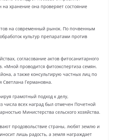
н на хранение она проверяет состояние
атов на современный рынок. По почвенным
 обработок культур препаратами против
ствах, согласование актов фитосанитарного
в. «Мной проводится фитоэкспертиза семян.
йона, а также консультирую частных лиц по
ся Светлана Германовна.
рируя грамотный подход к делу,
 из числа всех наград был отмечен Почетной
арностью Министерства сельского хозяйства.
чивают продовольствие страны, любят землю и
иносит лишь радость, а земля награждает