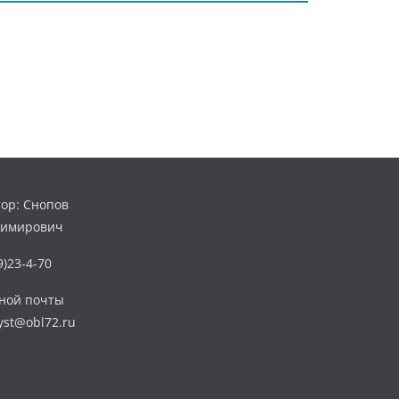
ор: Снопов
димирович
)23-4-70
нной почты
yst@obl72.ru