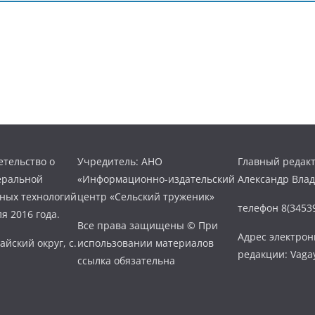
тельство о
Учредитель: АНО
Главный редакт
еральной
«Информационно-издательский
Александр Вла
нных технологий
центр «Сельский труженик»
телефон 8(34539
я 2016 года.
Все права защищены © При
Адрес электро
айский округ, с.
использовании материалов
редакции: Vaga
ссылка обязательна