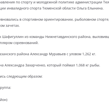
равления по спорту и молодежной политике администрации Тю
ции инвалидного спорта Тюменской области Ольга Елынина.
евновались в спортивном ориентировании, рыболовном спорте,
ом зачетах.
ик Шафигуллин из команды Нижнетавдинского района, выловивш
мпляром соревнований.
занского района Александр Муравьев с уловом 1,262 кг.
на Александра Захарченко, который поймал 1,068 кг рыбы.
лись следующим образом:
руппа:
йон)