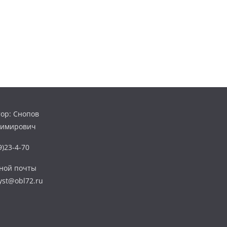
ор: Снопов
димирович
)23-4-70
нной почты
yst@obl72.ru