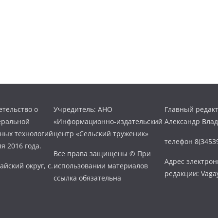
тельство о
Учредитель: АНО
Главный редакт
еральной
«Информационно-издательский
Александр Вла
нных технологий
центр «Сельский труженик»
телефон 8(34539
я 2016 года.
Все права защищены © При
Адрес электро
айский округ, с.
использовании материалов
редакции: Vaga
ссылка обязательна