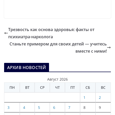
Трезвость как основа здоровья: факты от
психиатра-нарколога
Станьте примером для своих детей — учитесь
вместе с ними!
АРХИВ НОВОСТЕЙ
Август 2026
ПН
ВТ
СР
ЧТ
ПТ
СБ
ВС
1
2
3
4
5
6
7
8
9