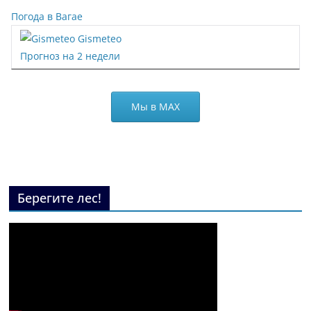
Погода в Вагае
Gismeteo
Прогноз на 2 недели
Мы в МАХ
Берегите лес!