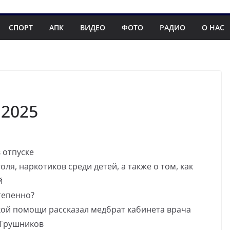
СПОРТ
АПК
ВИДЕО
ФОТО
РАДИО
О НАС
.2025
 отпуске
ля, наркотиков среди детей, а также о том, как
й
тепенно?
ой помощи рассказал медбрат кабинета врача
 Трушников