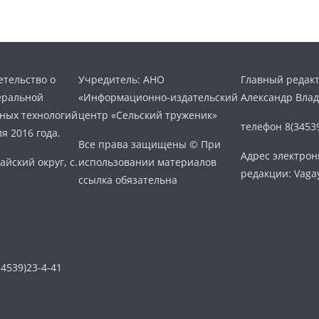
тельство о
Учредитель: АНО
Главный редакт
еральной
«Информационно-издательский
Александр Вла
нных технологий
центр «Сельский труженик»
телефон 8(34539
я 2016 года.
Все права защищены © При
Адрес электро
айский округ, с.
использовании материалов
редакции: Vaga
ссылка обязательна
4539)23-4-41