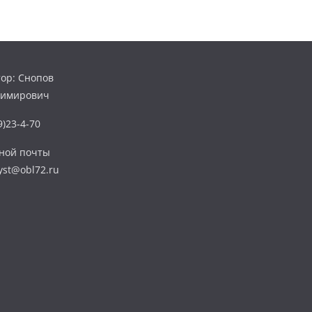
ор: Снопов
димирович
)23-4-70
нной почты
yst@obl72.ru