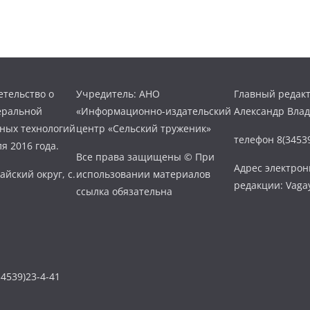
тельство о
Учредитель: АНО
Главный редакт
еральной
«Информационно-издательский
Александр Вла
нных технологий
центр «Сельский труженик»
телефон 8(34539
я 2016 года.
Все права защищены © При
Адрес электро
айский округ, с.
использовании материалов
редакции: Vaga
ссылка обязательна
4539)23-4-41