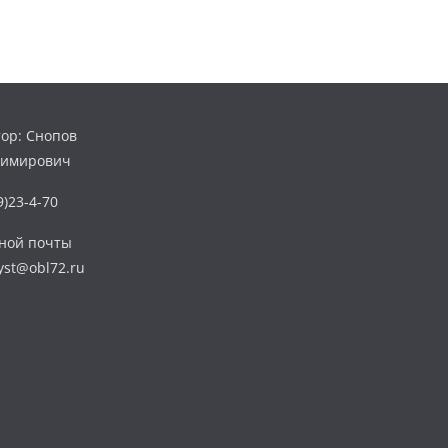
ор: Снопов
димирович
)23-4-70
нной почты
yst@obl72.ru