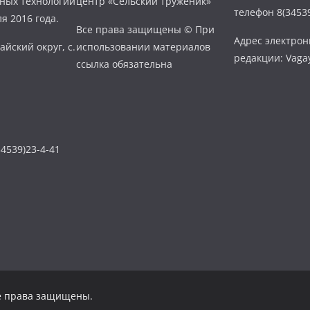
нных технологий
центр «Сельский труженик»
телефон 8(34539
я 2016 года.
Все права защищены © При
Адрес электро
айский округ, с.
использовании материалов
редакции: Vaga
ссылка обязательна
4539)23-4-41
се права защищены.