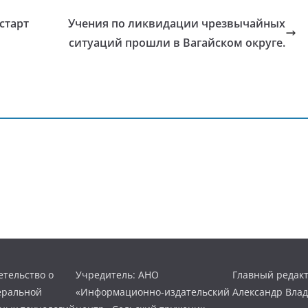
старт
Учения по ликвидации чрезвычайных
ситуаций прошли в Вагайском округе.
тельство о
Учредитель: АНО
Главный редакт
еральной
«Информационно-издательский
Александр Вла