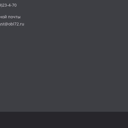
)23-4-70
нной почты
yst@obl72.ru