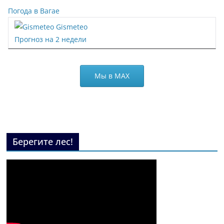
Погода в Вагае
Gismeteo
Прогноз на 2 недели
Мы в МАХ
Берегите лес!