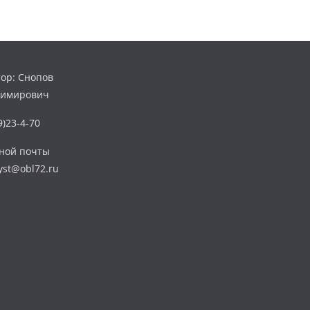
ор: Снопов
димирович
)23-4-70
нной почты
yst@obl72.ru