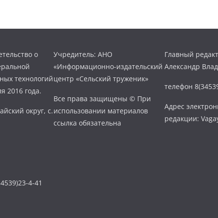
тельство о
Учредитель: АНО
Главный редакт
еральной
«Информационно-издательский
Александр Вла
нных технологий
центр «Сельский труженик»
телефон 8(34539
я 2016 года.
Все права защищены © При
Адрес электро
айский округ, с.
использовании материалов
редакции: Vaga
ссылка обязательна
4539)23-4-41