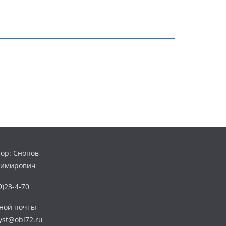
ор: Снопов
димирович
)23-4-70
нной почты
yst@obl72.ru