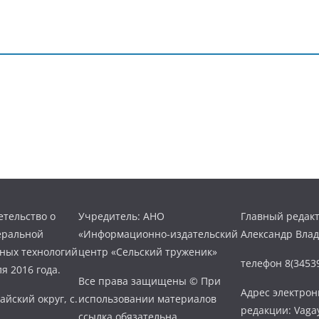
тельство о
Учредитель: АНО
Главный редакт
еральной
«Информационно-издательский
Александр Вла
нных технологий
центр «Сельский труженик»
телефон 8(34539
я 2016 года.
Все права защищены © При
Адрес электро
айский округ, с.
использовании материалов
редакции: Vaga
ссылка обязательна