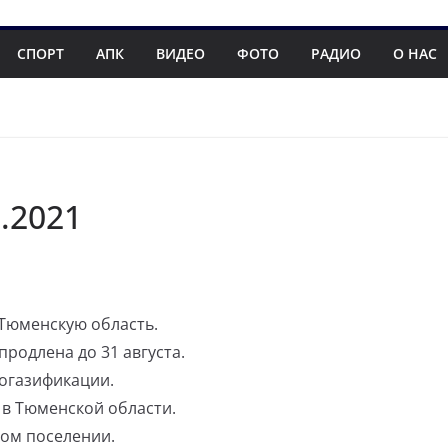
СПОРТ
АПК
ВИДЕО
ФОТО
РАДИО
О НАС
7.2021
 Тюменскую область.
родлена до 31 августа.
огазификации.
 в Тюменской области.
ком поселении.