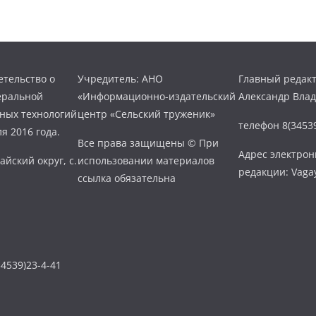
тельство о
Учредитель: АНО
Главный редакт
еральной
«Информационно-издательский
Александр Вла
нных технологий
центр «Сельский труженик»
телефон 8(34539
я 2016 года.
Все права защищены © При
Адрес электро
айский округ, с.
использовании материалов
редакции: Vaga
ссылка обязательна
4539)23-4-41