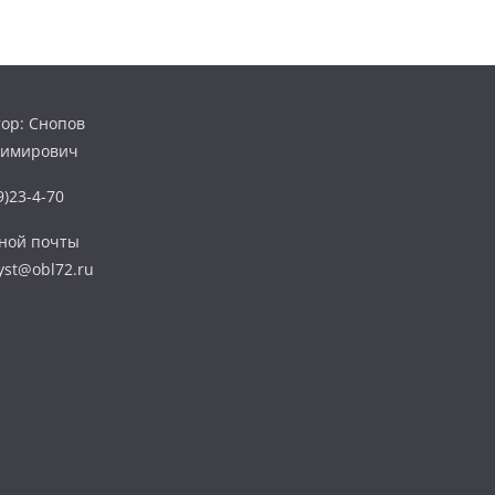
ор: Снопов
димирович
)23-4-70
нной почты
yst@obl72.ru