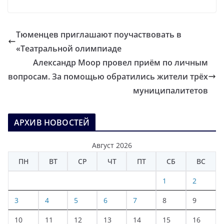
Тюменцев приглашают поучаствовать в
«Театральной олимпиаде
Александр Моор провел приём по личным
вопросам. За помощью обратились жители трёх
муниципалитетов
АРХИВ НОВОСТЕЙ
Август 2026
ПН
ВТ
СР
ЧТ
ПТ
СБ
ВС
1
2
3
4
5
6
7
8
9
10
11
12
13
14
15
16