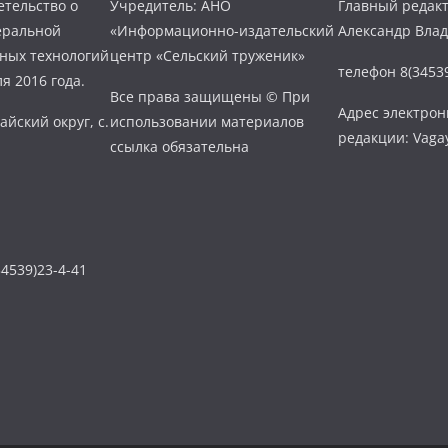
тельство о
Учредитель: АНО
Главный редакт
еральной
«Информационно-издательский
Александр Вла
нных технологий
центр «Сельский труженик»
телефон 8(34539
я 2016 года.
Все права защищены © При
Адрес электро
айский округ, с.
использовании материалов
редакции: Vaga
ссылка обязательна
4539)23-4-41