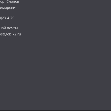
ор: Снопов
димирович
)23-4-70
нной почты
yst@obl72.ru