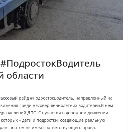
 #ПодростокВодитель
й области
массовый рейд #ПодростокВодитель, направленный на
движения среди несовершеннолетних водителей.В нем
одразделений ДПС. От участия в дорожном движении
 которых – дети и подростки, создающие реальную
транспортом не имея соответствующего права.