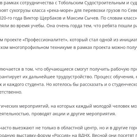
 рамках сотрудничества с Тобольским Судостроительным и суд
троят сухогрузы класса «река-море» для перевозки грузов по Се
020-го года Виктор Щербаков и Максим Сычев. По словам клас
яли во время учебы. Она очень горда тем, что ребята пошли 
м проекте «Профессионалитет», который стал одной из инициа
льском многопрофильном техникуме в рамках проекта можно по
лючается в том, что обучающиеся смогут получить рабочую п
гарантирует их дальнейшее трудоустройство. Процесс обучения,
к и каждого студента. Но хотелось бы рассказать и о студенчес
етственно.
ических мероприятий, на которых каждый молодой человек мож
еятельностью, проводят акции и другие мероприятия.
асто выезжают не только в областной центр, но и в другие гор
ародную выставку-форум «Россия» на ВДНХ. Весной они посетят 