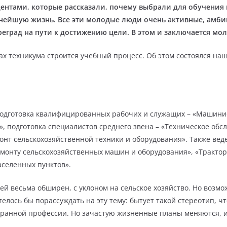
дентами, которые рассказали, почему выбрали для обучения
нейшую жизнь. Все эти молодые люди очень активные, амбиц
реград на пути к достижению цели. В этом и заключается мол
енах техникума строится учебный процесс. Об этом состоялся на
одготовка квалифицированных рабочих и служащих – «Машини
, подготовка специалистов среднего звена – «Техническое обс
монт сельскохозяйственной техники и оборудования». Также ве
монту сельскохозяйственных машин и оборудования», «Трактори
аселенных пунктов».
ей весьма обширен, с уклоном на сельское хозяйство. Но возм
елось бы порассуждать на эту тему: бытует такой стереотип, 
ранной профессии. Но зачастую жизненные планы меняются, и 