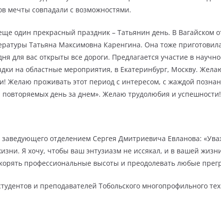
тов мечты совпадали с возможностями.
еще один прекрасный праздник – Татьянин день. В Вагайском о
тературы Татьяна Максимовна Каренгина. Она тоже приготовил
ня для вас открыты все дороги. Предлагается участие в научн
здки на областные мероприятия, в Екатеринбург, Москву. Жела
и! Желаю проживать этот период с интересом, с жаждой познан
й, повторяемых день за днем». Желаю трудолюбия и успешности!
 заведующего отделением Сергея Дмитриевича Евланова: «Уваж
зни. Я хочу, чтобы ваш энтузиазм не иссякал, и в вашей жизни
окорять профессиональные высоты и преодолевать любые прегр
х студентов и преподавателей Тобольского многопрофильного т