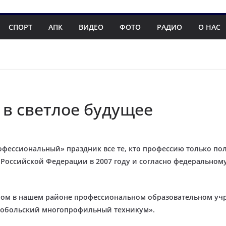
СПОРТ
АПК
ВИДЕО
ФОТО
РАДИО
О НАС
 в светлое будущее
офессиональный» праздник все те, кто профессию только пол
Российской Федерации в 2007 году и согласно федеральному
венном в нашем районе профессиональном образовательном у
Тобольский многопрофильный техникум».