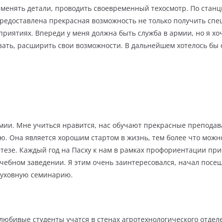
 менять детали, проводить своевременный техосмотр. По стан
предоставлена прекрасная возможность не только получить спе
приятиях. Впереди у меня должна быть служба в армии, но я хо
азать, расширить свои возможности. В дальнейшем хотелось бы 
рмии. Мне учиться нравится, нас обучают прекрасные преподав
ю. Она является хорошим стартом в жизнь, тем более что мож
 стезе. Каждый год на Пасху к нам в рамках профориентации п
чебном заведении. Я этим очень заинтересовался, начал посещ
 духовную семинарию.
любивые студенты учатся в стенах агротехнологического отдел