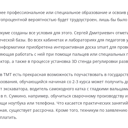
нее профессиональное или специальное образование и освоив
топроцентной вероятностью будет трудоустроен, лишь бы было
икуме созданы все условия для этого. Сергей Дмитриевич отмети
еской базы. Во всех кабинетах и лабораториях для педагогов 
информатики приобретена интерактивная доска smart для про
ляющая работать с ней при помощи пальцев или специальных п
тор, а также в процессе установка 3D стенда регулировки разв
тов ТМТ есть прекрасная возможность поучаствовать в государс
зования, обучающийся начиная со 2-3 курса может получить д
экскаватора, водитель самоходного катка с гладкими вальцами, 
в п. Сумкино, например, обучиться сварочному производству и
щи ноутбука или телефона. Что касается практических занятий
я, существует рассрочка. Кроме того, техникум по заявлению
платить.