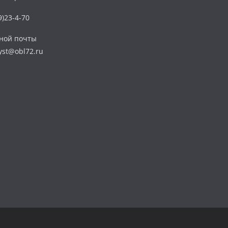
)23-4-70
нной почты
yst@obl72.ru