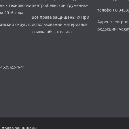
нных технологий
центр «Сельский труженик»
телефон 8(34539
я 2016 года.
Все права защищены © При
Адрес электро
айский округ, с.
использовании материалов
редакции: Vaga
ссылка обязательна
4539)23-4-41
се права защищены.