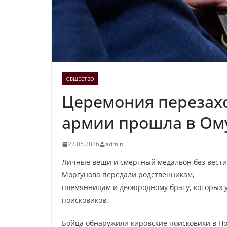
ОБЩЕСТВО
Церемония перезах
армии прошла в Ом
22.05.2026
admin
Личные вещи и смертный медальон без вест
Моргунова передали родственникам,
племянницам и двоюродному брату, которых 
поисковиков.
Бойца обнаружили кировские поисковики в Но