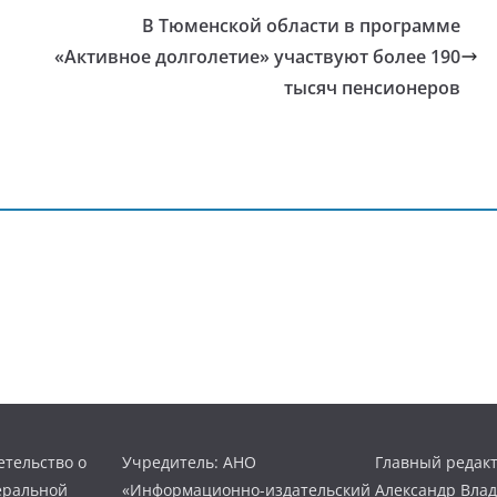
В Тюменской области в программе
«Активное долголетие» участвуют более 190
тысяч пенсионеров
тельство о
Учредитель: АНО
Главный редакт
еральной
«Информационно-издательский
Александр Вла