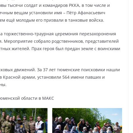
вы тысячи солдат и командиров РККА, в том числе и
личным вещам установили имя – Пётр Афанасьевич
ем ещё молодым его призвали в танковые войска.
, а торжественно-траурная церемония перезахоронения
ая. Мероприятие собрало родственников, представителей
стных жителей. Прах героя был предан земле с воинскими
сковых движений. За 37 лет тюменские поисковики нашли
в Красной армии, установили 564 имени павших и
ны.
юменской области в МАКС