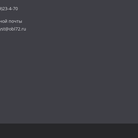
)23-4-70
нной почты
yst@obl72.ru