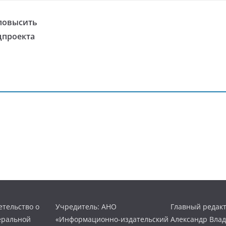
повысить
цпроекта
тельство о
Учредитель: АНО
Главный редакт
еральной
«Информационно-издательский
Александр Вла