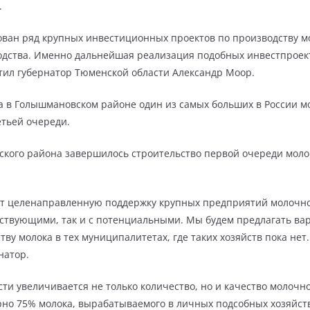
.
ован ряд крупных инвестиционных проектов по производству мо
одства. Именно дальнейшая реализация подобных инвестпроек
етил губернатор Тюменской области Александр Моор.
ла в Голышмановском районе один из самых больших в России мо
етьей очереди.
вского района завершилось строительство первой очереди моло
т целенаправленную поддержку крупных предприятий молочно
ействующими, так и с потенциальными. Мы будем предлагать в
ву молока в тех муниципалитетах, где таких хозяйств пока не
натор.
сти увеличивается не только количество, но и качество молочн
но 75% молока, вырабатываемого в личных подсобных хозяйства