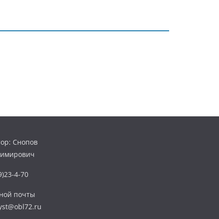
ор: Снопов
димирович
)23-4-70
нной почты
yst@obl72.ru