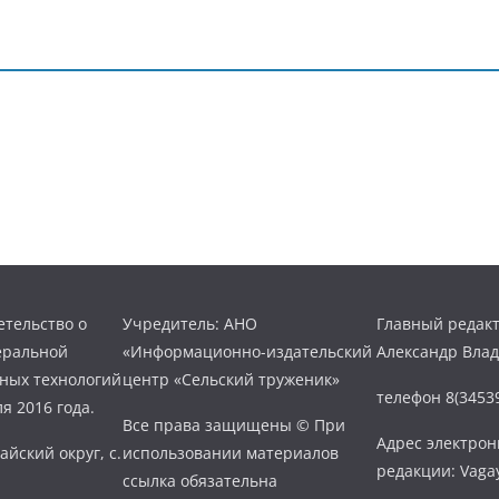
тельство о
Учредитель: АНО
Главный редакт
еральной
«Информационно-издательский
Александр Вла
нных технологий
центр «Сельский труженик»
телефон 8(34539
я 2016 года.
Все права защищены © При
Адрес электро
айский округ, с.
использовании материалов
редакции: Vaga
ссылка обязательна