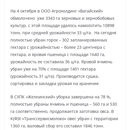
На 4 октября в ООО Агрохолдинг «Вагайский»
обмолочено уже 3343 га зерновых и зернобобовых
культур, с этой площади удалось намолотить 10898
тонн, при средней урожайности 33 ц/га. На сегодня
полностью убран горох – 302 запланированных
гектара с урожайностью – более 23 центнера с
гектара, и яровая пшеница с площади 1640 га,
урожайность ее составила 36 ц/га. Яровой ячмень
убран уже на 70% с площади 1401 гектара
(урожайность 31 ц/га). Производится сушка,
сортировка и закладка урожая на хранение.
В СХПК «Желнинский» уборка завершена на 78 %,
полностью убраны ячмень и пшеница – 560 га и 530
га соответственно, продолжается заготовка овса. В
К(Ф)Х «Транссервисмолоко» овес убран с территории
1360 га, валовый сбор его составил 1846 тонн.