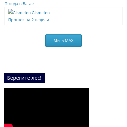
Погода в Вагае
Gismeteo
Прогноз на 2 недели
Мы в МАХ
Берегите лес!