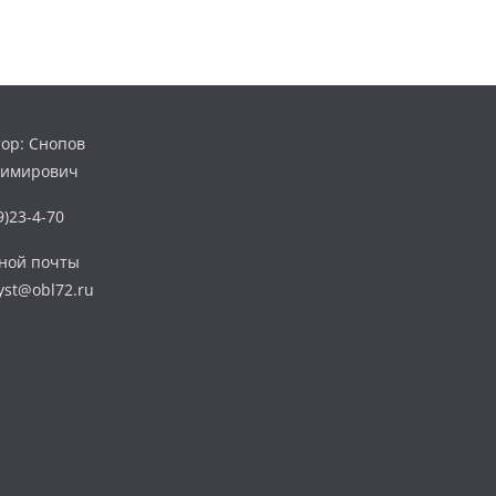
ор: Снопов
димирович
)23-4-70
нной почты
yst@obl72.ru