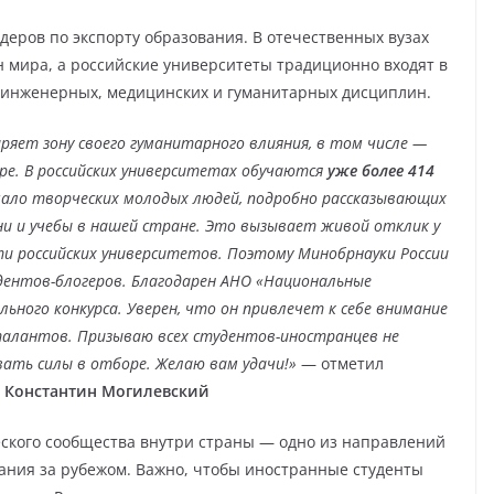
деров по экспорту образования. В отечественных вузах
н мира, а российские университеты традиционно входят в
 инженерных, медицинских и гуманитарных дисциплин.
ряет зону своего гуманитарного влияния, в том числе —
ре. В российских университетах обучаются
уже более 414
емало творческих молодых людей, подробно рассказывающих
ни и учебы в нашей стране. Это вызывает живой отклик у
ти российских университетов. Поэтому Минобрнауки России
ентов-блогеров. Благодарен АНО «Национальные
ьного конкурса. Уверен, что он привлечет к себе внимание
алантов. Призываю всех студентов-иностранцев не
ать силы в отборе. Желаю вам удачи!»
— отметил
и Константин Могилевский
еского сообщества внутри страны — одно из направлений
ания за рубежом. Важно, чтобы иностранные студенты