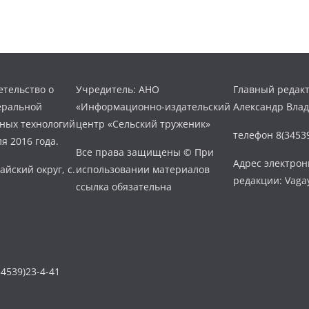
тельство о
Учредитель: АНО
Главный редакт
еральной
«Информационно-издательский
Александр Вла
нных технологий
центр «Сельский труженик»
телефон 8(34539
я 2016 года.
Все права защищены © При
Адрес электро
айский округ, с.
использовании материалов
редакции: Vaga
ссылка обязательна
4539)23-4-41