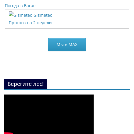
Погода в Вагае
Gismeteo
Прогноз на 2 недели
Мы в МАХ
Берегите лес!