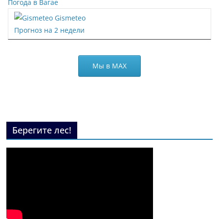
Погода в Вагае
Gismeteo
Прогноз на 2 недели
Мы в МАХ
Берегите лес!