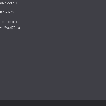
димирович
)23-4-70
нной почты
yst@obl72.ru