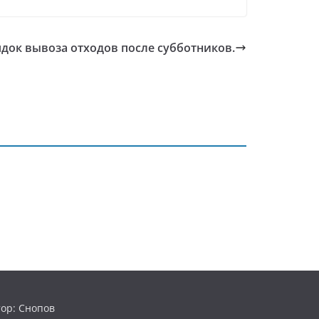
док вывоза отходов после субботников.
ор: Снопов