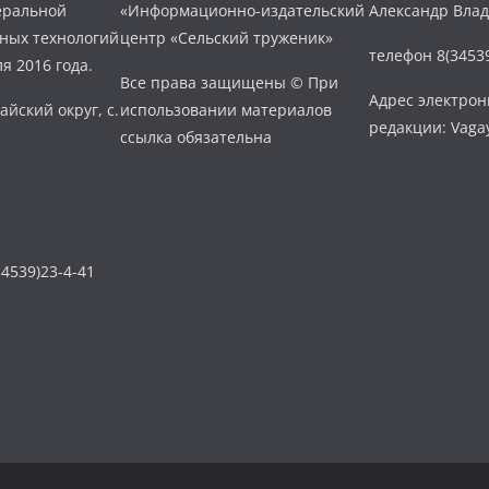
еральной
«Информационно-издательский
Александр Вла
нных технологий
центр «Сельский труженик»
телефон 8(34539
я 2016 года.
Все права защищены © При
Адрес электро
айский округ, с.
использовании материалов
редакции: Vaga
ссылка обязательна
4539)23-4-41