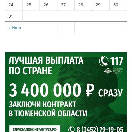
24
25
26
27
28
29
30
31
« Июл