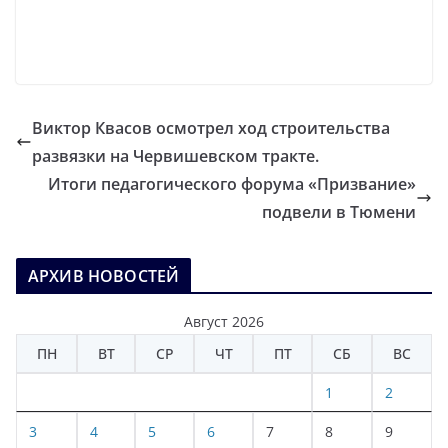
Виктор Квасов осмотрел ход строительства
развязки на Червишевском тракте.
Итоги педагогического форума «Призвание»
подвели в Тюмени
АРХИВ НОВОСТЕЙ
Август 2026
ПН
ВТ
СР
ЧТ
ПТ
СБ
ВС
1
2
3
4
5
6
7
8
9