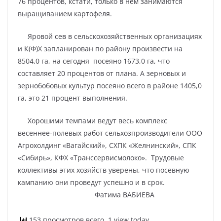
76 процентов, кстати, только в нем занимаются
выращиванием картофеля.
Яровой сев в сельскохозяйственных организациях
и К(Ф)Х запланирован по району произвести на
8504,0 га, на сегодня посеяно 1673,0 га, что
составляет 20 процентов от плана. А зерновых и
зернобобовых культур посеяно всего в районе 1405,0
га, это 21 процент выполнения.
Хорошими темпами ведут весь комплекс
весеннее-полевых работ сельхозпроизводители ООО
Агрохолдинг «Вагайский», СХПК «Желнинский», СПК
«Сибирь», КФХ «Транссервисмолоко». Трудовые
коллективы этих хозяйств уверены, что посевную
кампанию они проведут успешно и в срок.
Фатима ВАБИЕВА
153 просмотров всего, 1 view today