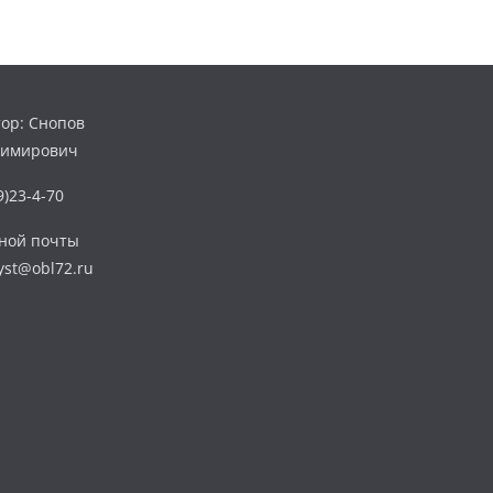
ор: Снопов
димирович
)23-4-70
нной почты
yst@obl72.ru