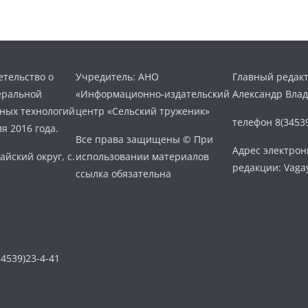
тельство о
Учредитель: АНО
Главный редакт
еральной
«Информационно-издательский
Александр Вла
нных технологий
центр «Сельский труженик»
телефон 8(34539
я 2016 года.
Все права защищены © При
Адрес электро
айский округ, с.
использовании материалов
редакции: Vaga
ссылка обязательна
4539)23-4-41