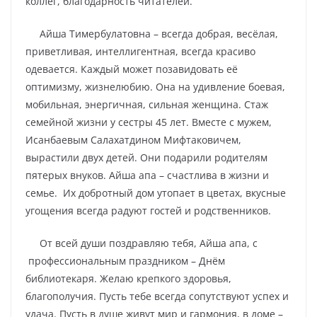
коллег, благодарность читателей.
Айша Тимербулатовна – всегда добрая, весёлая,
приветливая, интеллигентная, всегда красиво
одевается. Каждый может позавидовать её
оптимизму, жизнелюбию. Она на удивление боевая,
мобильная, энергичная, сильная женщина. Стаж
семейной жизни у сестры 45 лет. Вместе с мужем,
Исанбаевым Салахатдином Мифтаковичем,
вырастили двух детей. Они подарили родителям
пятерых внуков. Айша апа – счастлива в жизни и
семье. Их добротный дом утопает в цветах, вкусные
угощения всегда радуют гостей и родственников.
От всей души поздравляю тебя, Айша апа, с
профессиональным праздником – Днём
библиотекаря. Желаю крепкого здоровья,
благополучия. Пусть тебе всегда сопутствуют успех и
удача. Пусть в душе живут мир и гармония, в доме –