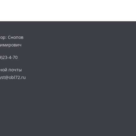
ор: Снопов
димирович
)23-4-70
нной почты
yst@obl72.ru