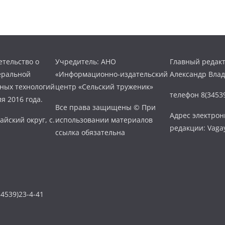
тельство о
Учредитель: АНО
Главный редакт
еральной
«Информационно-издательский
Александр Вла
нных технологий
центр «Сельский труженик»
телефон 8(34539
я 2016 года.
Все права защищены © При
Адрес электро
айский округ, с.
использовании материалов
редакции: Vaga
ссылка обязательна
4539)23-4-41