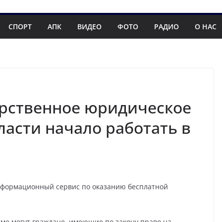
СПОРТ
АПК
ВИДЕО
ФОТО
РАДИО
О НАС
арственное юридическое
асти начало работать в
нформационный сервис по оказанию бесплатной
ме могут граждане, имеющие по закону право на