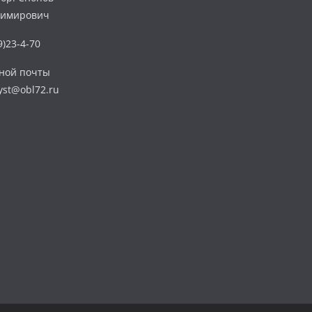
димирович
)23-4-70
нной почты
yst@obl72.ru