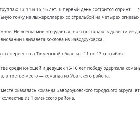
группах: 13-14 и 15-16 лет. В первый день состоится спринт —
ную гонку на лыжероллерах со стрельбой на четырех огневых
ное. Не всегда мне это удается, но я постараюсь довести ее до
внований Елизавета Хохлова из Заводоуковска.
ках первенства Тюменской области с 11 по 13 сентября.
стве среди юношей и девушек 15-16 лет победу одержала коман
га, а третье место — команда из Уватского района.
месте оказалась команда Заводоуковского городского округа, вт
 коллектив из Тюменского района.