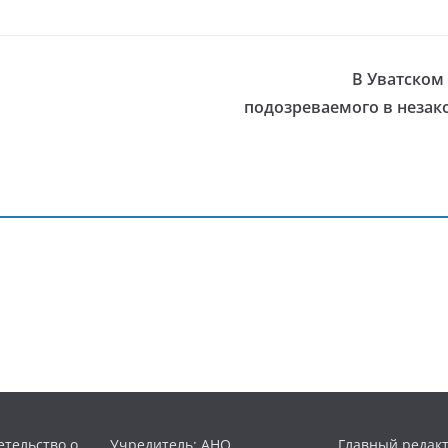
В Уватском
подозреваемого в незак
тельство о
Учредитель: АНО
Главный редакт