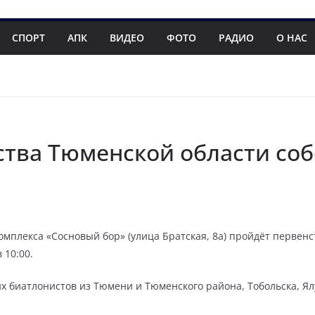
СПОРТ
АПК
ВИДЕО
ФОТО
РАДИО
О НАС
ства Тюменской области со
омплекса «Сосновый бор» (улица Братская, 8а) пройдёт первен
 10:00.
х биатлонистов из Тюмени и Тюменского района, Тобольска, Ялу