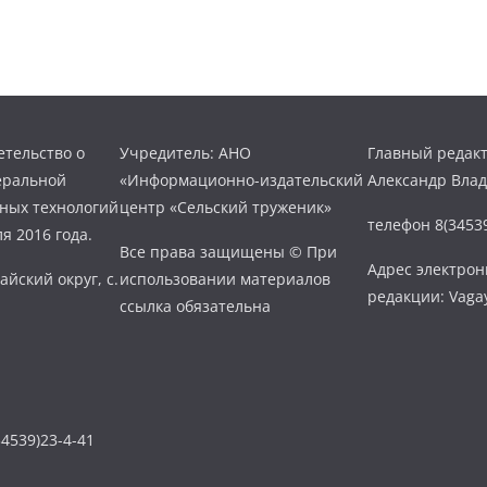
тельство о
Учредитель: АНО
Главный редакт
еральной
«Информационно-издательский
Александр Вла
нных технологий
центр «Сельский труженик»
телефон 8(34539
я 2016 года.
Все права защищены © При
Адрес электро
айский округ, с.
использовании материалов
редакции: Vaga
ссылка обязательна
4539)23-4-41