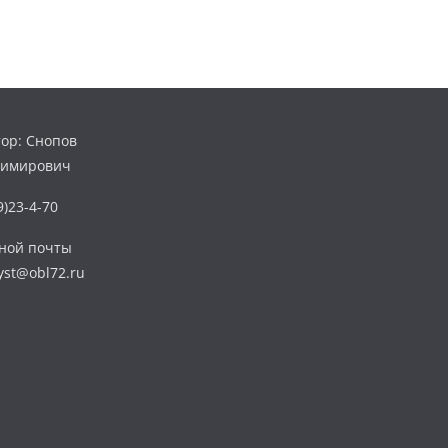
ор: Снопов
димирович
)23-4-70
нной почты
yst@obl72.ru